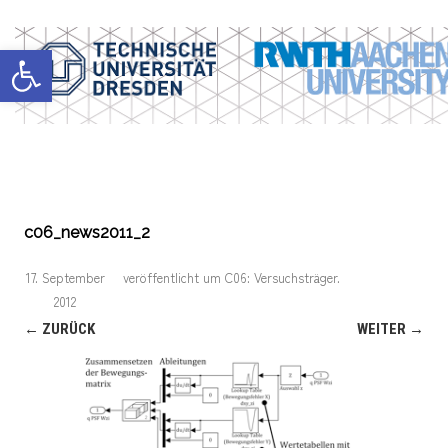
Werkzeugleiste öffnen
c06_news2011_2
17. September
veröffentlicht
um
C06: Versuchsträger
.
2012
← ZURÜCK
WEITER →