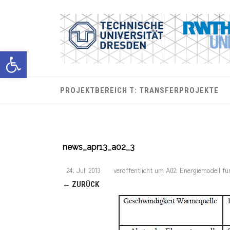
Werkzeugleiste öffnen
PROJEKTBEREICH T: TRANSFERPROJEKTE
news_apr13_a02_3
24. Juli 2013
veröffentlicht
um
A02: Energiemodell fü
← ZURÜCK