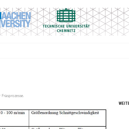
r Fräsprozesse
.
WEIT