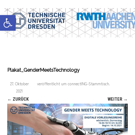
Werkzeugleiste öffnen
Plakat_GenderMeetsTechnology
27. Oktober
veröffentlicht
um
connectING-Stammtisch
.
2021
← ZURÜCK
WEITER →