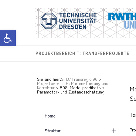
Werkzeugleiste öffnen
PROJEKTBEREICH T: TRANSFERPROJEKTE
Sie sind hier:
SFB/Transregio 96
>
Projektbereich B: Parametrierung und
Mo
Korrektur
>
B08: Modellprädikative
Parameter- und Zustandsschätzung
Se
Tei
Home
+
Pro
Struktur