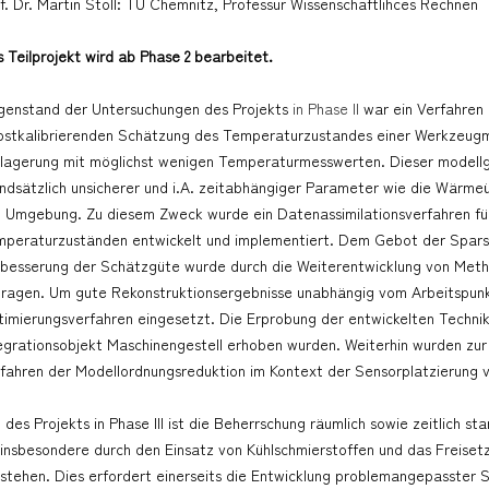
f. Dr. Martin Stoll: TU Chemnitz, Professur Wissenschaftlihces Rechnen
 Teilprojekt wird ab Phase 2 bearbeitet.
enstand der Untersuchungen des Projekts
in Phase II
war ein Verfahren 
bstkalibrierenden Schätzung des Temperaturzustandes einer Werkzeugm
lagerung mit möglichst wenigen Temperaturmesswerten. Dieser modellg
ndsätzlich unsicherer und i.A. zeitabhängiger Parameter wie die Wärme
 Umgebung. Zu diesem Zweck wurde ein Datenassimilationsverfahren fü
peraturzuständen entwickelt und implementiert. Dem Gebot der Sparsa
besserung der Schätzgüte wurde durch die Weiterentwicklung von Met
ragen. Um gute Rekonstruktionsergebnisse unabhängig vom Arbeitspunkt
imierungsverfahren eingesetzt. Die Erprobung der entwickelten Technik
egrationsobjekt Maschinengestell erhoben wurden. Weiterhin wurden z
fahren der Modellordnungsreduktion im Kontext der Sensorplatzierung v
l des Projekts in Phase III ist die Beherrschung räumlich sowie zeitlich
 insbesondere durch den Einsatz von Kühlschmierstoffen und das Freis
stehen. Dies erfordert einerseits die Entwicklung problemangepasster S