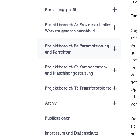
Pro
+
Forschungsprofil
Das
Projektbereich A: Prozessaktuelles
+
Geg
Werkzeugmaschinenabbild
sel
Ver
Projektbereich B: Parametrierung
+
und Korrektur
gru
und
Projektbereich C: Komponenten-
Tem
+
und Maschinengestaltung
Ver
get
+
Projektbereich T: Transferprojekte
Opt
Int
+
Archiv
Ver
Publikationen
Zie
sie
Impressum und Datenschutz
ent