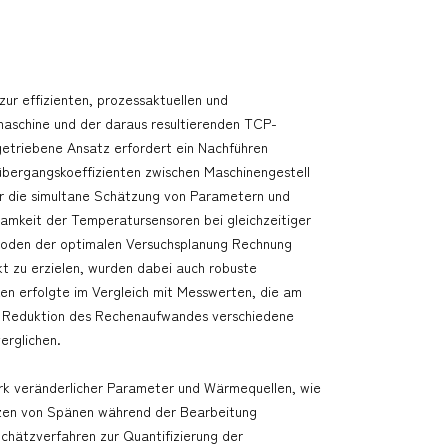
zur effizienten, prozessaktuellen und
aschine und der daraus resultierenden TCP-
etriebene Ansatz erfordert ein Nachführen
übergangskoeffizienten zwischen Maschinengestell
r die simultane Schätzung von Parametern und
mkeit der Temperatursensoren bei gleichzeitiger
hoden der optimalen Versuchsplanung Rechnung
 zu erzielen, wurden dabei auch robuste
en erfolgte im Vergleich mit Messwerten, die am
ur Reduktion des Rechenaufwandes verschiedene
erglichen.
 stark veränderlicher Parameter und Wärmequellen, wie
etzen von Spänen während der Bearbeitung
chätzverfahren zur Quantifizierung der